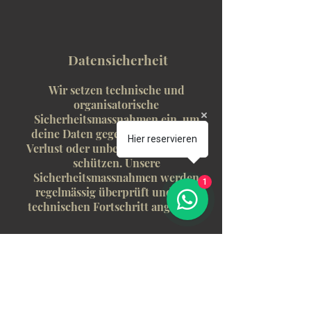
Datensicherheit
Wir setzen technische und
organisatorische
Sicherheitsmassnahmen ein, um
deine Daten gegen Manipulation,
Hier reservieren
Verlust oder unbefugten Zugriff zu
schützen. Unsere
Sicherheitsmassnahmen werden
1
regelmässig überprüft und dem
technischen Fortschritt angepasst.
Änderungen dieser